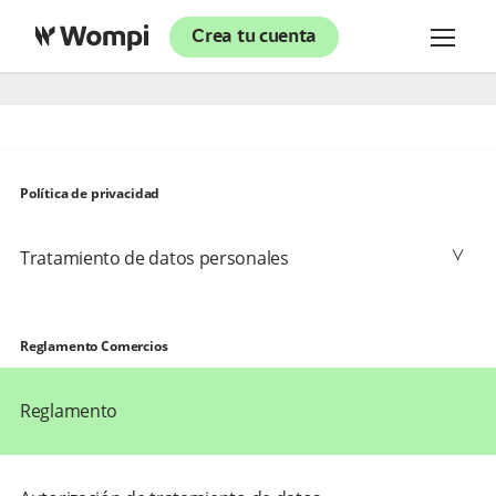
Crea tu cuenta
Política de privacidad
Tratamiento de datos personales
Normatividad aplicable
Reglamento Comercios
Reglamento
Destinatarios