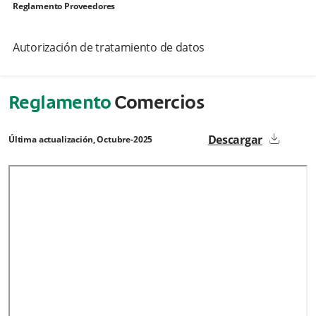
Reglamento Proveedores
Transferencia y transmisión de datos personales
nder
ea
Autorización de tratamiento de datos
Relacionamiento con terceros y/o encargados
Reglamento
Comercios
Vigencia
Descargar
download
Última actualización, Octubre-2025