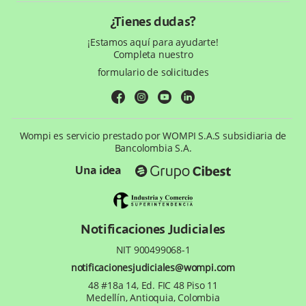
Política de privacidad
Aprende con Wompi
Código de Ética y Conducta
¿Tienes dudas?
Tratamiento de datos personales
Preguntas frecuentes
Te ayudamos
¡Estamos aquí para ayudarte!
Completa nuestro
Trabaja con nosotros
formulario de solicitudes
facebook
instagram
youtube
linkedin
Wompi es servicio prestado por WOMPI S.A.S subsidiaria de
Bancolombia S.A.
Una idea
Notificaciones Judiciales
NIT 900499068-1
notificacionesjudiciales@wompi.com
48 #18a 14, Ed. FIC 48 Piso 11
Medellín, Antioquia, Colombia