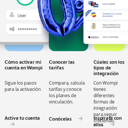
Cómo activar mi
Conocer las
Cúales son los
cuenta en Wompi
tarifas
tipos de
integración
Sigue los pasos
Compara, calcula
Con Wompi
para la activación
tarifas y conoce
tienes
los planes de
diferentes
vinculación.
formas de
integración
para seguir
Activa tu cuenta
Inspírate con
Conócelas
creciendo.
ellos